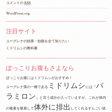
コメントの
RSS
WordPress.org
注目サイト
ユーグレナの効果・効能を全て知りたい
ミドリムシの教科書
ぽっこりお腹もさよなら
ぽっこりお腹にはミドリムシがおすすめ！
ミドリムシ
パ
ユーグレナ藻の一種である
には『
ラミロン
』と言う成分が入っていますが、これが体内
体外に排出
の毒素を吸着して
してくれるすんごい成