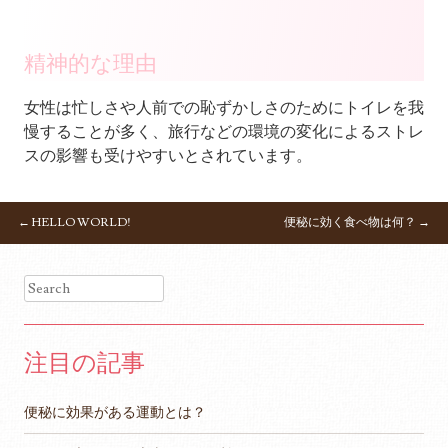
精神的な理由
女性は
忙しさや人前での恥ずかしさのため
にトイレを我
慢することが多く、旅行などの環境の変化によるストレ
スの影響も受けやすいとされています。
←
HELLO WORLD!
便秘に効く食べ物は何？
→
POST NAVIGATION
Search
注目の記事
便秘に効果がある運動とは？