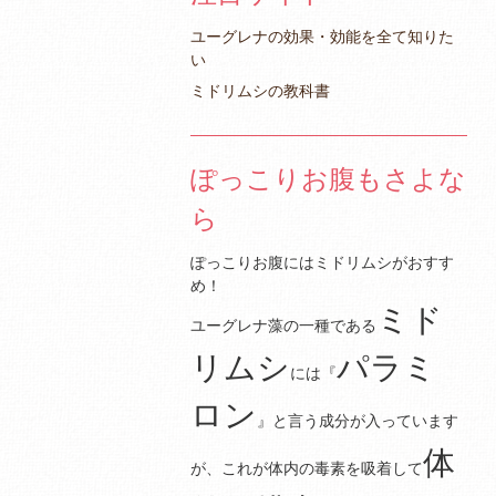
ユーグレナの効果・効能を全て知りた
い
ミドリムシの教科書
ぽっこりお腹もさよな
ら
ぽっこりお腹にはミドリムシがおすす
め！
ミド
ユーグレナ藻の一種である
リムシ
パラミ
には『
ロン
』と言う成分が入っています
体
が、これが体内の毒素を吸着して