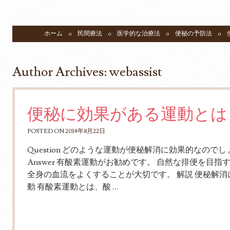
SKIP TO CONTENT
ホーム
民間療法
医学的な治療法
便秘の予防法
Menu
Author Archives:
webassist
便秘に効果がある運動とは
POSTED ON
2014年8月22日
Question どのような運動が便秘解消に効果的なので
Answer 有酸素運動がお勧めです。 自然な排便を目指
全身の血流をよくすることが大切です。 解説 便秘解消
動 有酸素運動とは、酸 …