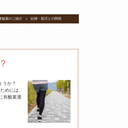
便秘薬のご紹介
妊婦・胎児との関係
？
しょうか？
すためには、
に有酸素運