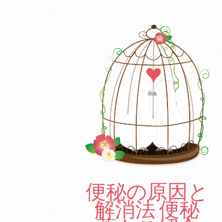
便秘の原因と
解消法 便秘